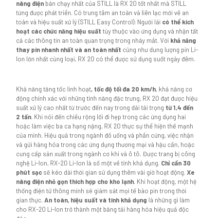
nâng điện
bán chạy nhất của STILL là RX 20 tốt nhất mà STILL
từng được phát triển. Có trung tâm an toàn và liên lạc mới về an
toàn và hiệu suất xử lý (STILL Easy Control): Người lái
có thể kích
hoạt các chức năng hiệu suất
tùy thuộc vào ứng dụng và nhận tất
cả các thông tin an toàn quan trọng trong nháy mắt. Với
khả năng
thay pin nhanh nhất và an toàn nhất
cũng như dung lượng pin Li-
Ion lớn nhất cùng loại, RX 20 có thể được sử dụng suốt ngày đêm.
Khả năng tăng tốc linh hoạt
, tốc độ tối đa 20 km/h
, khả năng cơ
động chính xác với những tính năng đặc trưng, RX 20 đạt được hiệu
suất xử lý cao nhất từ ​​trước đến nay trong dải tải trọng
từ 1,4 đến
2 tấn
. Khi nói đến chiều rộng lối đi hẹp trong các ứng dụng hai
hoặc làm việc ba ca hạng nặng, RX 20 thực sự thể hiện thế mạnh
của mình. Hiệu quả trong ngành đồ uống và phần cứng, việc nhận
và gửi hàng hóa trong các ứng dụng thương mại và hậu cần, hoặc
cung cấp sản xuất trong ngành cơ khí và ô tô. Được trang bị công
nghệ Li-Ion, RX-20 Li-Ion là số một về tính khả dụng.
Chỉ cần 30
phút sạc
sẽ kéo dài thời gian sử dụng thêm vài giờ hoạt động.
Xe
nâng điện nhỏ gọn thích hợp cho kho lạnh
. Khi hoạt động, một hệ
thống điện tử thông minh sẽ giám sát mọi tế bào pin trong thời
gian thực.
An toàn, hiệu suất và tính khả dụng
là những gì làm
cho RX-20 Li-Ion trở thành một băng tải hàng hóa hiệu quả độc