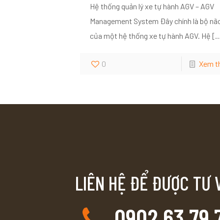
Hệ thống quản lý xe tự hành AGV – AGV
Management System Đây chính là bộ nã
của một hệ thống xe tự hành AGV. Hệ
[
0
Xem t
LIÊN HỆ ĐỂ ĐƯỢC TƯ 
0902 63 79 