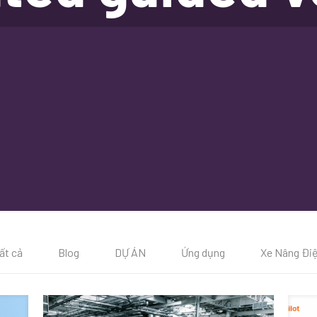
ất cả
Blog
DỰ ÁN
Ứng dụng
Xe Nâng Đi