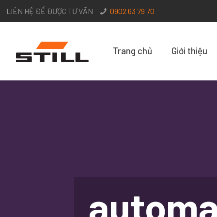
LIÊN HỆ ĐỂ ĐƯỢC TƯ VẤN
0902 63 79 70
Trang chủ
Giới thiệu
automa