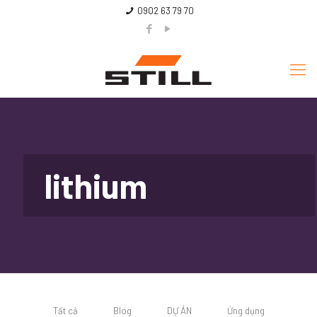
0902 63 79 70
lithium
Tất cả
Blog
DỰ ÁN
Ứng dụng