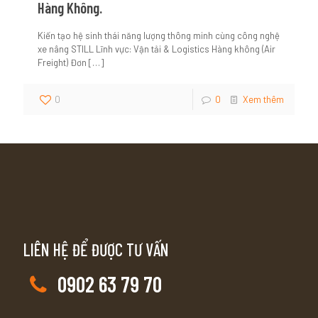
Hàng Không.
Kiến tạo hệ sinh thái năng lượng thông minh cùng công nghệ
xe nâng STILL Lĩnh vực: Vận tải & Logistics Hàng không (Air
Freight) Đơn
[…]
0
0
Xem thêm
LIÊN HỆ ĐỂ ĐƯỢC TƯ VẤN
0902 63 79 70