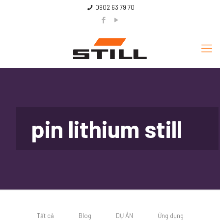
0902 63 79 70
pin lithium still
Tất cả
Blog
DỰ ÁN
Ứng dụng