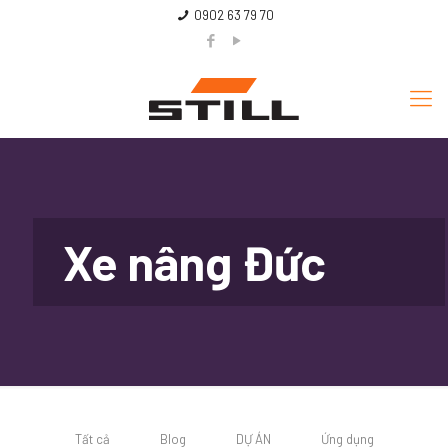
0902 63 79 70
Xe nâng Đức
Tất cả
Blog
DỰ ÁN
Ứng dụng