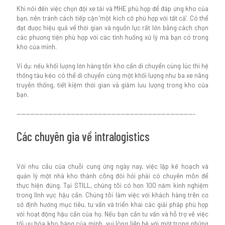
Khi nói đến việc chọn đội xe tải và MHE phù hợp để đáp ứng kho của
bạn, nên tránh cách tiếp cận 'một kích cỡ phù hợp với tất cả'. Có thể
đạt được hiệu quả về thời gian và nguồn lực rất lớn bằng cách chọn
các phương tiện phù hợp với các tình huống xử lý mà bạn có trong
kho của mình.
Ví dụ: nếu khối lượng lớn hàng tồn kho cần di chuyển cùng lúc thì hệ
thống tàu kéo có thể di chuyển cùng một khối lượng như ba xe nâng
truyền thống, tiết kiệm thời gian và giảm lưu lượng trong kho của
bạn.
-------------------------------------------------------------------------------
Các chuyên gia về intralogistics
Với nhu cầu của chuỗi cung ứng ngày nay, việc lập kế hoạch và
quản lý một nhà kho thành công đòi hỏi phải có chuyên môn để
thực hiện đúng. Tại STILL, chúng tôi có hơn 100 năm kinh nghiệm
trong lĩnh vực hậu cần. Chúng tôi làm việc với khách hàng trên cơ
sở định hướng mục tiêu, tư vấn và triển khai các giải pháp phù hợp
với hoạt động hậu cần của họ. Nếu bạn cần tư vấn và hỗ trợ về việc
tối ưu hóa kho hàng của mình, vui lòng liên hệ với một trong những