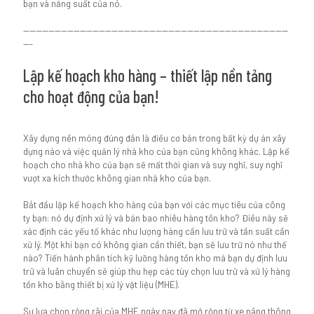
bạn và năng suất của nó.
------------------------------------------------------------------------------------
---
Lập kế hoạch kho hàng – thiết lập nền tảng
cho hoạt động của bạn!
Xây dựng nền móng đúng đắn là điều cơ bản trong bất kỳ dự án xây
dựng nào và việc quản lý nhà kho của bạn cũng không khác. Lập kế
hoạch cho nhà kho của bạn sẽ mất thời gian và suy nghĩ, suy nghĩ
vượt xa kích thước không gian nhà kho của bạn.
Bắt đầu lập kế hoạch kho hàng của bạn với các mục tiêu của công
ty bạn: nó dự định xử lý và bán bao nhiêu hàng tồn kho? Điều này sẽ
xác định các yếu tố khác như lượng hàng cần lưu trữ và tần suất cần
xử lý. Một khi bạn có không gian cần thiết, bạn sẽ lưu trữ nó như thế
nào? Tiến hành phân tích kỹ lưỡng hàng tồn kho mà bạn dự định lưu
trữ và luân chuyển sẽ giúp thu hẹp các tùy chọn lưu trữ và xử lý hàng
tồn kho bằng thiết bị xử lý vật liệu (MHE).
Sự lựa chọn rộng rãi của MHE ngày nay đã mở rộng từ xe nâng thông