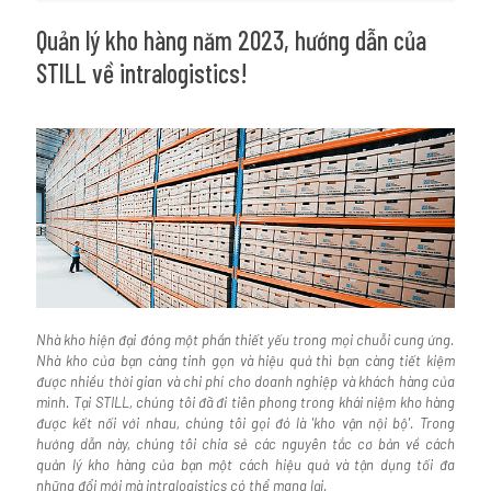
Quản lý kho hàng năm 2023, hướng dẫn của
STILL về intralogistics!
Nhà kho hiện đại đóng một phần thiết yếu trong mọi chuỗi cung ứng.
Nhà kho của bạn càng tinh gọn và hiệu quả thì bạn càng tiết kiệm
được nhiều thời gian và chi phí cho doanh nghiệp và khách hàng của
mình. Tại STILL, chúng tôi đã đi tiên phong trong khái niệm kho hàng
được kết nối với nhau, chúng tôi gọi đó là 'kho vận nội bộ'. Trong
hướng dẫn này, chúng tôi chia sẻ các nguyên tắc cơ bản về cách
quản lý kho hàng của bạn một cách hiệu quả và tận dụng tối đa
những đổi mới mà intralogistics có thể mang lại.