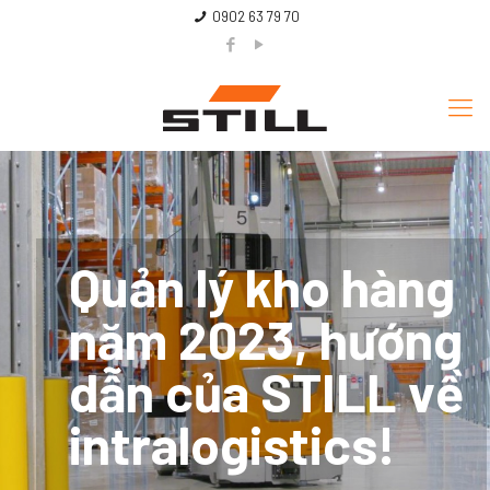
0902 63 79 70
Quản lý kho hàng
năm 2023, hướng
dẫn của STILL về
intralogistics!