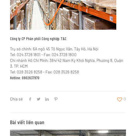
Công ty CP Phân phối Công nghiệp T&C
Trụ sở chính: 6A ngõ 45 Tô Ngọc Vân, Tây Hồ, Hà Nội
Tel: 024 3728 1801 - Fax: 024 3728 1800
Chi nhánh Hồ Chí Minh: 384/42 Nam Kỳ Khởi Nghĩa, Phường 8, Quận
3, TP. HCM
Tel: 028 3526 8258 - Fax: 028 3526 8258
Hotline: 0902637970
Chia sẻ
0
Bài viết liên quan