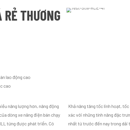
Á RẺ THƯƠNG
n
oàn lao động cao
ác cao
iều năng lượng hơn, năng động
Khả năng tăng tốc linh hoạt, tốc
 của dòng xe nâng điện bán chạy
xác với những tính năng đặc trư
ILL từng được phát triển. Có
nhất từ ​​trước đến nay trong dải 