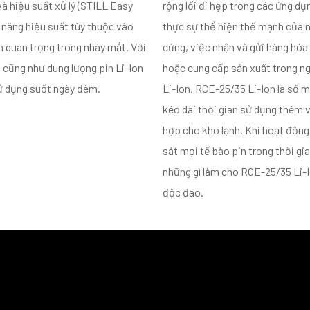
và hiệu suất xử lý (STILL Easy
rộng lối đi hẹp trong các ứng dụ
c năng hiệu suất tùy thuộc vào
thực sự thể hiện thế mạnh của 
n quan trọng trong nháy mắt. Với
cứng, việc nhận và gửi hàng hóa
 cũng như dung lượng pin Li-Ion
hoặc cung cấp sản xuất trong ng
sử dụng suốt ngày đêm.
Li-Ion, RCE-25/35 Li-Ion là số m
kéo dài thời gian sử dụng thêm v
hợp cho kho lạnh. Khi hoạt động
sát mọi tế bào pin trong thời gia
những gì làm cho RCE-25/35 Li-I
độc đáo.